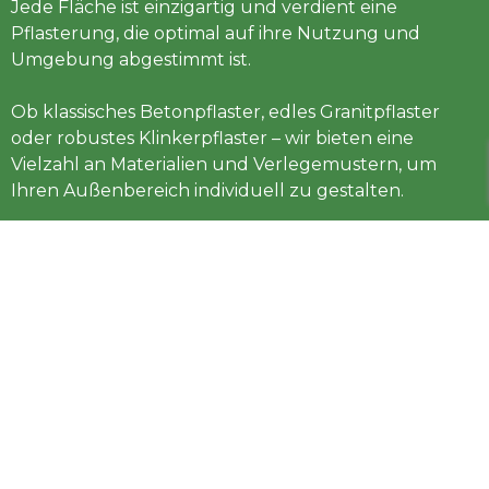
Jede Fläche ist einzigartig und verdient eine
Pflasterung, die optimal auf ihre Nutzung und
Umgebung abgestimmt ist.
Ob klassisches Betonpflaster, edles Granitpflaster
oder robustes Klinkerpflaster – wir bieten eine
Vielzahl an Materialien und Verlegemustern, um
Ihren Außenbereich individuell zu gestalten.
Mit Blick auf eine nachhaltige und belastbare
Bauweise kümmern wir uns auch um den
notwendigen Unterbau und die richtige
Entwässerung, damit Ihre Pflasterflächen langlebig
und pflegeleicht bleiben.
Vertrauen Sie auf unsere Expertise, um Ihre
Außenflächen nach Ihren Wünschen und
Ansprüchen zu gestalten.