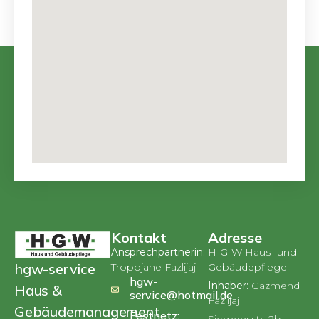
Kontakt
Adresse
Ansprechpartnerin:
H-G-W Haus- und
hgw-service
Tropojane Fazlijaj
Gebäudepflege
hgw-
Inhaber:
Gazmend
Haus &
service@hotmail.de
Fazlijaj
Gebäudemanagement,
Festnetz:
Siemensstr. 2b